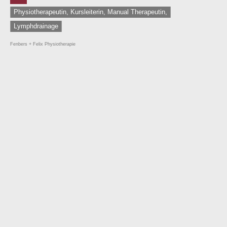
Physiotherapeutin, Kursleiterin, Manual Therapeutin,
Lymphdrainage
Fenbers + Felix Physiotherapie