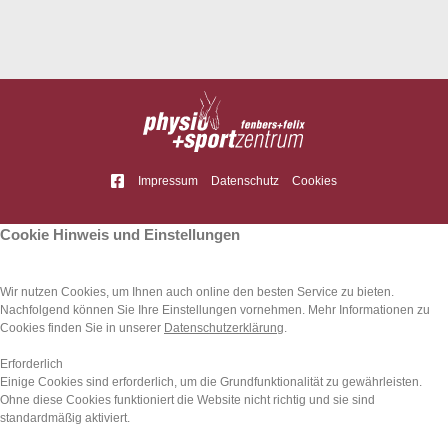
Impressum
Datenschutz
Cookies
Cookie Hinweis und Einstellungen
Wir nutzen Cookies, um Ihnen auch online den besten Service zu bieten.
Nachfolgend können Sie Ihre Ein­stellungen vornehmen. Mehr Infor­mationen zu
Cookies finden Sie in unserer
Datenschutzerklärung
.
Erforderlich
Einige Cookies sind erforderlich, um die Grund­funk­tionalität zu gewährleisten.
Ohne diese Cookies funktioniert die Website nicht richtig und sie sind
standardmäßig aktiviert.